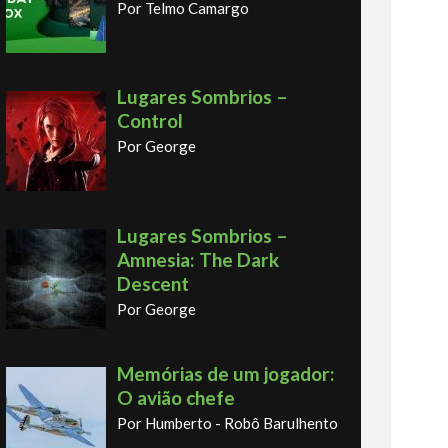
Por Telmo Camargo
Lugares Sombrios –
Control
Por George
Lugares Sombrios –
Amnesia: The Dark
Descent
Por George
Memórias de um jogador:
O avião chefe
Por Humberto - Robô Barulhento