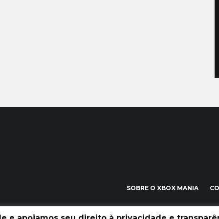
SOBRE O XBOX MANIA
C
 e apoiamos seu direito à privacidade e transparên