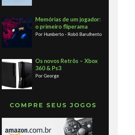
Memórias de um jogador:
o primeiro fliperama
Por Humberto - Robô Barulhento
Os novos Retrôs – Xbox
360 & Ps3
Por George
COMPRE SEUS JOGOS