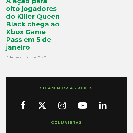
A ação para
oito jogadores
do Killer Queen
Black chega ao
Xbox Game
Pass em 5 de
janeiro
7 de dezembro de 2020
SIGAM NOSSAS REDES
COLUNISTAS