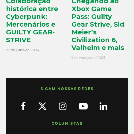
Colaboração
Chegando ao
histórica entre
Xbox Game
Cyberpunk:
Pass: Guilty
Mercenários e
Gear Strive, Sid
GUILTY GEAR-
Meier’s
STRIVE
Civilization 6,
Valheim e mais
22 de julho de 2024
7 de março de 2023
SIGAM NOSSAS REDES
COLUNISTAS