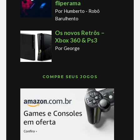
fliperama
Por Humberto - Robô
Barulhento
Os novos Retrôs –
Xbox 360 & Ps3
Por George
COMPRE SEUS JOGOS