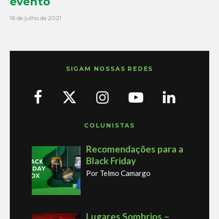
evento
16 de julho de 2021
SIGAM NOSSAS REDES
COLUNISTAS
Recomendações para a
Black Friday
Por Telmo Camargo
Lugares Sombrios –