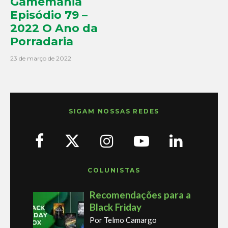
Gamemania
Episódio 79 –
2022 O Ano da
Porradaria
23 de março de 2022
SIGAM NOSSAS REDES
COLUNISTAS
Recomendações para a
Black Friday
Por Telmo Camargo