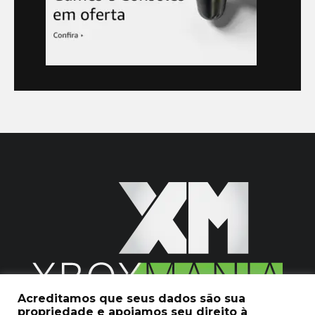
Acreditamos que seus dados são sua
propriedade e apoiamos seu direito à
2020 © Xboxmania. Todos os Direitos Reservados.