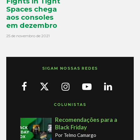
Fights in Tight
Spaces chega
aos consoles
em dezembro
25 de novembro de 2021
SIGAM NOSSAS REDES
COLUNISTAS
Recomendações para a
Black Friday
Por Telmo Camargo