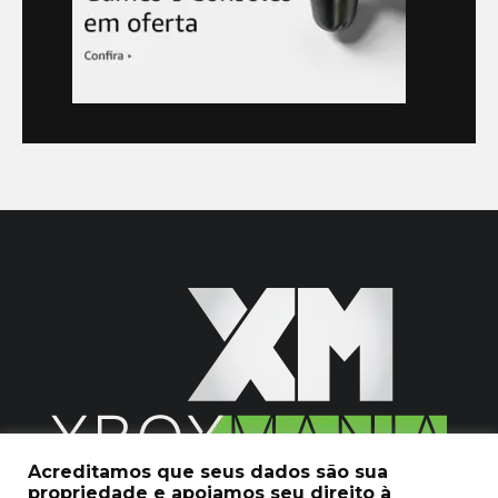
Acreditamos que seus dados são sua
propriedade e apoiamos seu direito à
2020 © Xboxmania. Todos os Direitos Reservados.