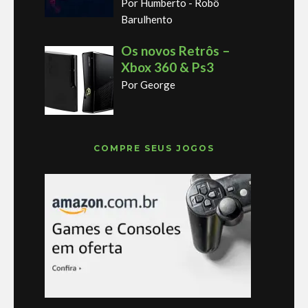
Por Humberto - Robô
Barulhento
Os novos Retrôs –
Xbox 360 & Ps3
Por George
COMPRE SEUS JOGOS