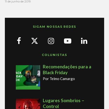
11 de junho de 2019
SIGAM NOSSAS REDES
COLUNISTAS
Recomendações para a
Black Friday
Por Telmo Camargo
Lugares Sombrios –
Control