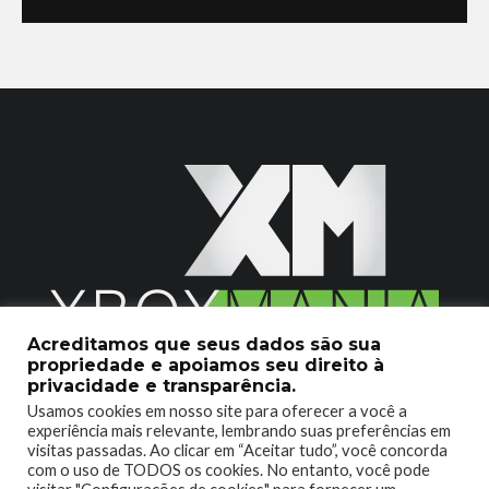
Acreditamos que seus dados são sua
propriedade e apoiamos seu direito à
2020 © Xboxmania. Todos os Direitos Reservados.
privacidade e transparência.
Usamos cookies em nosso site para oferecer a você a
SOBRE O XBOX MANIA
CONTATO
experiência mais relevante, lembrando suas preferências em
visitas passadas. Ao clicar em “Aceitar tudo”, você concorda
ENCONTROU UM PROBLEMA?
com o uso de TODOS os cookies. No entanto, você pode