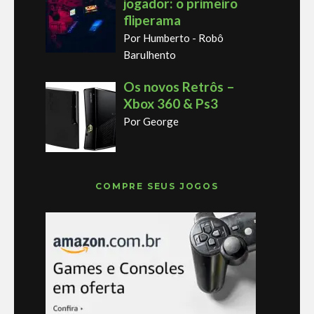
jogador: o primeiro
fliperama
Por Humberto - Robô
Barulhento
Os novos Retrôs –
Xbox 360 & Ps3
Por George
COMPRE SEUS JOGOS