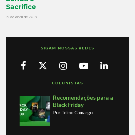
Sacrifice
19 de abril de 2018
SIGAM NOSSAS REDES
COLUNISTAS
Recomendações para a
Black Friday
Por Telmo Camargo