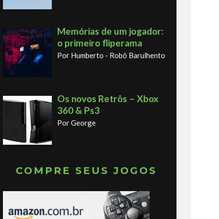
Memórias de um jogador:
o primeiro fliperama
Por Humberto - Robô Barulhento
Os novos Retrôs – Xbox
360 & Ps3
Por George
COMPRE SEUS JOGOS