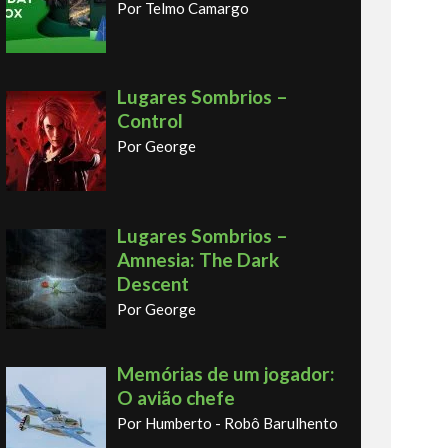
Por Telmo Camargo
Lugares Sombrios –
Control
Por George
Lugares Sombrios –
Amnesia: The Dark
Descent
Por George
Memórias de um jogador:
O avião chefe
Por Humberto - Robô Barulhento