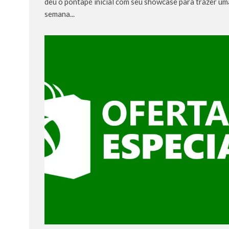
deu o pontapé inicial com seu showcase para trazer um
semana...