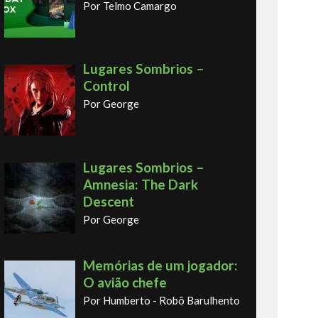
Por Telmo Camargo
Lugares Sombrios –
Control
Por George
Lugares Sombrios –
Amnesia: The Dark
Descent
Por George
Memórias de um jogador:
O avião chefe
Por Humberto - Robô Barulhento