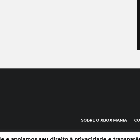
SOBRE O XBOX MANIA
C
 e apoiamos seu direito à privacidade e transparên