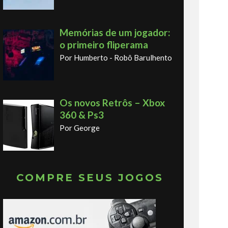
Memórias de um jogador:
o primeiro fliperama
Por Humberto - Robô Barulhento
Os novos Retrôs – Xbox
360 & Ps3
Por George
COMPRE SEUS JOGOS