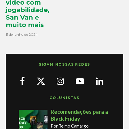
vídeo com
jogabilidade,
San Van e
muito mais
11 de junho de 2024
SIGAM NOSSAS REDES
COLUNISTAS
Recomendações para a
Black Friday
Por Telmo Camargo