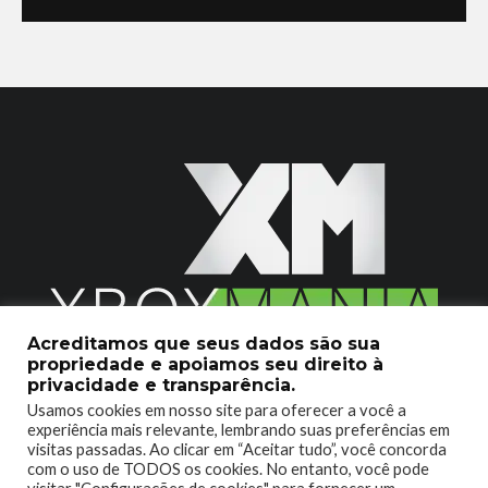
Acreditamos que seus dados são sua
propriedade e apoiamos seu direito à
2020 © Xboxmania. Todos os Direitos Reservados.
privacidade e transparência.
Usamos cookies em nosso site para oferecer a você a
SOBRE O XBOX MANIA
CONTATO
experiência mais relevante, lembrando suas preferências em
visitas passadas. Ao clicar em “Aceitar tudo”, você concorda
ENCONTROU UM PROBLEMA?
com o uso de TODOS os cookies. No entanto, você pode