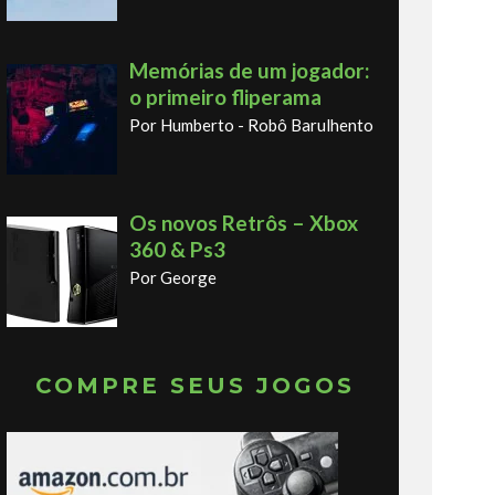
Memórias de um jogador:
o primeiro fliperama
Por Humberto - Robô Barulhento
Os novos Retrôs – Xbox
360 & Ps3
Por George
COMPRE SEUS JOGOS