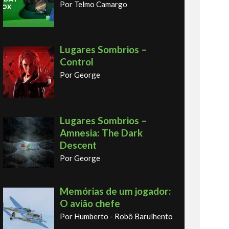
Por Telmo Camargo
Lugares Sombrios –
Control
Por George
Lugares Sombrios –
Amnesia: The Dark
Descent
Por George
Memórias de um jogador:
O avião chefe
Por Humberto - Robô Barulhento