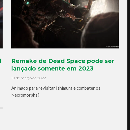
d
Remake de Dead Space pode ser
lançado somente em 2023
10 de março de 2022
Animado para revisitar Ishimura e combater os
Necromorphs?