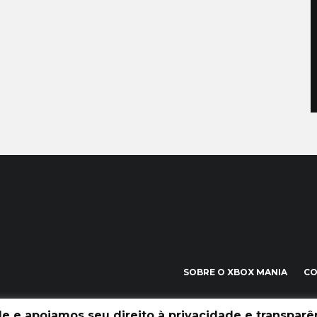
SOBRE O XBOX MANIA
C
 e apoiamos seu direito à privacidade e transparên