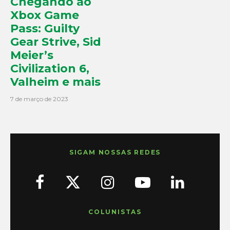
Chegando ao
Xbox Game
Pass: Guilty
Gear Strive, Sid
Meier’s
Civilization 6,
Valheim e mais
7 de março de 2023
SIGAM NOSSAS REDES
COLUNISTAS