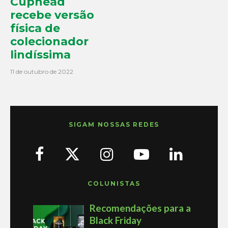
Cuphead
recebe versão
física de
colecionador
lindíssima
11 de outubro de 2022
SIGAM NOSSAS REDES
COLUNISTAS
Recomendações para a
Black Friday