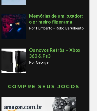
Memórias de um jogador:
o primeiro fliperama
Por Humberto - Robô Barulhento
Os novos Retrôs – Xbox
360 & Ps3
Por George
COMPRE SEUS JOGOS