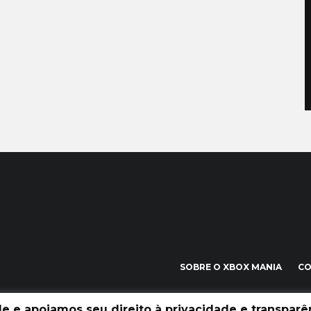
SOBRE O XBOX MANIA
C
 e apoiamos seu direito à privacidade e transparên