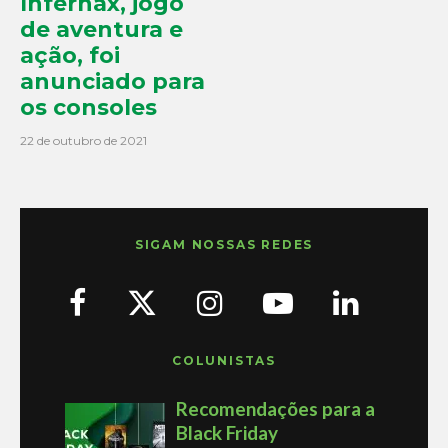
Infernax, jogo
de aventura e
ação, foi
anunciado para
os consoles
22 de outubro de 2021
SIGAM NOSSAS REDES
COLUNISTAS
Recomendações para a
Black Friday