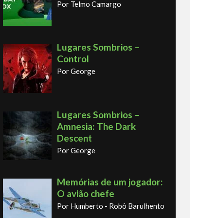
Por Telmo Camargo
Lugares Sombrios –
Control
Por George
Lugares Sombrios –
Amnesia: The Dark
Descent
Por George
Memórias de um jogador:
O avião chefe
Por Humberto - Robô Barulhento