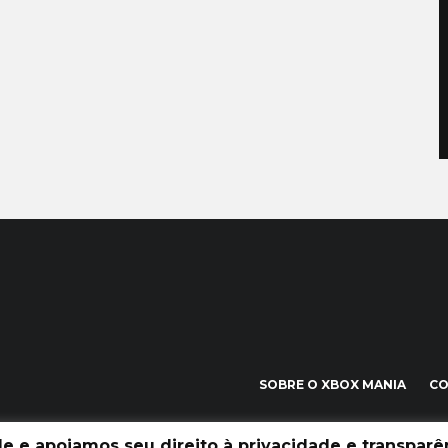
SOBRE O XBOX MANIA
C
 e apoiamos seu direito à privacidade e transparên