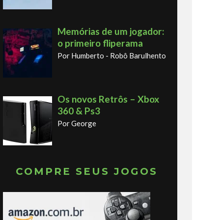
Memórias de um jogador:
o primeiro fliperama
Por Humberto - Robô Barulhento
Os novos Retrôs – Xbox
360 & Ps3
Por George
COMPRE SEUS JOGOS