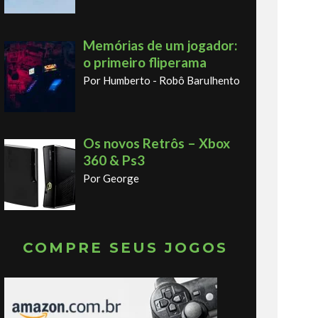
Memórias de um jogador:
o primeiro fliperama
Por Humberto - Robô Barulhento
Os novos Retrôs – Xbox
360 & Ps3
Por George
COMPRE SEUS JOGOS