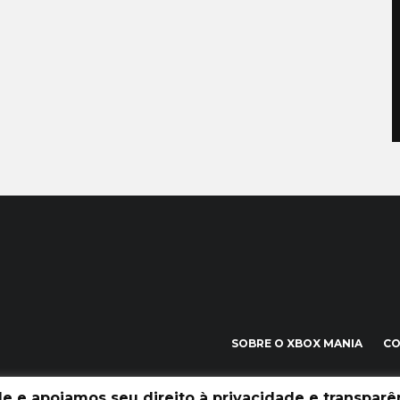
SOBRE O XBOX MANIA
C
 e apoiamos seu direito à privacidade e transparên