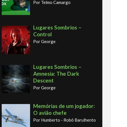
Por Telmo Camargo
Lugares Sombrios –
Control
Por George
Lugares Sombrios –
Amnesia: The Dark
Descent
Por George
Memórias de um jogador:
O avião chefe
Por Humberto - Robô Barulhento