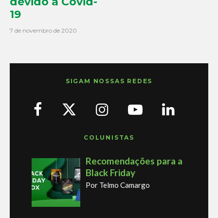
devido a Covid-
19
7 de novembro de 2020
SIGAM NOSSAS REDES
COLUNISTAS
Recomendações para a
Black Friday
Por Telmo Camargo