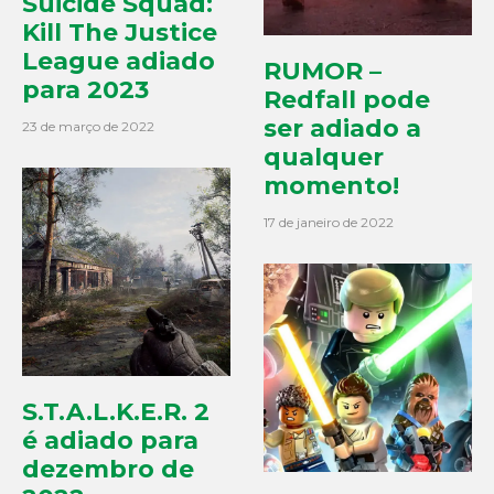
Suicide Squad:
Kill The Justice
League adiado
RUMOR –
para 2023
Redfall pode
ser adiado a
23 de março de 2022
qualquer
momento!
17 de janeiro de 2022
S.T.A.L.K.E.R. 2
é adiado para
dezembro de