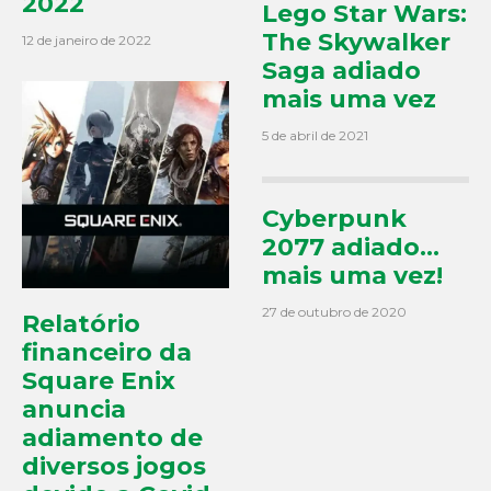
2022
Lego Star Wars:
The Skywalker
12 de janeiro de 2022
Saga adiado
mais uma vez
5 de abril de 2021
Cyberpunk
2077 adiado…
mais uma vez!
27 de outubro de 2020
Relatório
financeiro da
Square Enix
anuncia
adiamento de
diversos jogos