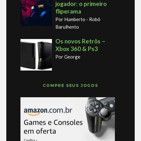
jogador: o primeiro
fliperama
Por Humberto - Robô
Barulhento
Os novos Retrôs –
Xbox 360 & Ps3
Por George
COMPRE SEUS JOGOS