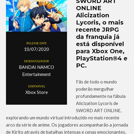
SWORD ART
ONLINE
Alicization
Lycoris, o mais
recente JRPG
da franquia já
está disponível
RELEASE DATE
10/07/2020
para Xbox One,
PlayStation®4 e
DESENVOLVEDOR
PC.
BANDAI NAMCO
Entertainment‬
Fãs de todo o mundo
DISPONÍVEL
poderão mergulhar
Xbox Store
profundamente na fábula
Alicization Lycoris de
SWORD ART ONLINE,
explorando um mundo virtual introduzido no mais recente
arco da série de anime. Os jogadores acompanharão a jornada
de Kirito através de batalhas intensas e cenas emocionantes,