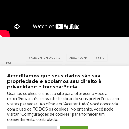
ALICIZATION LYCORIS
DOWNLOAD
JRPG
TAGS
SWORD ART ONLINE
XBOX ONE
Acreditamos que seus dados são sua
propriedade e apoiamos seu direito à
privacidade e transparência.
Usamos cookies em nosso site para oferecer a você a
experiência mais relevante, lembrando suas preferências em
visitas passadas. Ao clicar em “Aceitar tudo”, você concorda
0
0
com o uso de TODOS os cookies. No entanto, você pode
visitar "Configurações de cookies" para fornecer um
consentimento controlado.