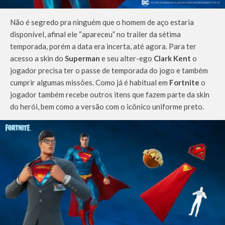
Não é segredo pra ninguém que o homem de aço estaria
disponível, afinal ele “apareceu” no trailer da sétima
temporada, porém a data era incerta, até agora. Para ter
acesso a skin do
Superman
e seu alter-ego
Clark Kent
o
jogador precisa ter o passe de temporada do jogo e também
cumprir algumas missões. Como já é habitual em
Fortnite
o
jogador também recebe outros itens que fazem parte da skin
do herói, bem como a versão com o icônico uniforme preto.