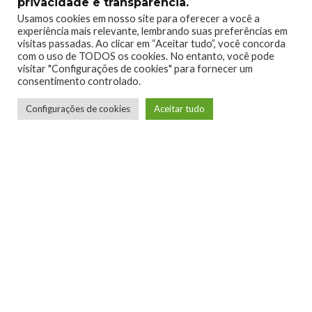
privacidade e transparência.
Usamos cookies em nosso site para oferecer a você a
experiência mais relevante, lembrando suas preferências em
visitas passadas. Ao clicar em “Aceitar tudo”, você concorda
com o uso de TODOS os cookies. No entanto, você pode
visitar "Configurações de cookies" para fornecer um
consentimento controlado.
Telmo Camargo
Configurações de cookies
Aceitar tudo
Editor Chefe
Idealizador e editor chefe do Xboxmania, Host
do Gamemania Podcast, Xbox Ambassador,
entusiasta dos jogos de corrida e pai do Miguel,
meu Player 2 favorito!