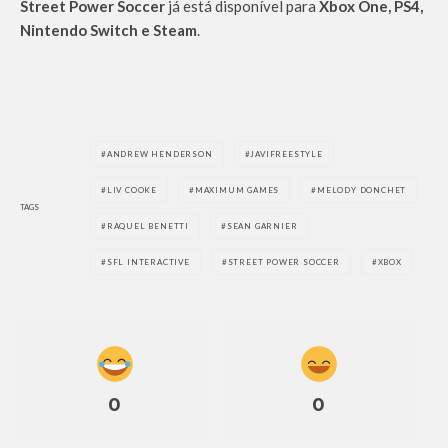
Street Power Soccer
já está disponível para
Xbox One, PS4,
Nintendo Switch e Steam
.
ANDREW HENDERSON
JAVIFREESTYLE
LIV COOKE
MAXIMUM GAMES
MELODY DONCHET
TAGS
RAQUEL BENETTI
SEAN GARNIER
SFL INTERACTIVE
STREET POWER SOCCER
XBOX
0
0