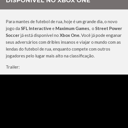
DISPONÍVEL NO XBOX ONE
Para mantes de futebol de rua, hoje é um grande dia, o novo
jogo da
SFL Interactive
e
Maximum Games
, o
Street Power
Soccer
já está disponível no
Xbox One.
Você já pode enganar
seus adversários com dribles insanos e viajar o mundo com as
lendas do futebol de rua, enquanto compete com outros
jogadores pelo lugar mais alto na classificação.
Trailer: