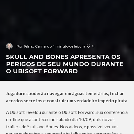
0
Por
Telmo Camargo
1 minuto de leitura
SKULL AND BONES APRESENTA OS
PERIGOS DE SEU MUNDO DURANTE
O UBISOFT FORWARD
Jogadores poderão navegar em águas temerárias, fechar
acordos secretos e construir um verdadeiro império pirata
A Ubisoft revelou durante o Ubisoft Forward, sua conferência
on-line que aconteceu no sábado dia 10/09, dois novos
trailers de Skull and Bones. Nos vídeos, é possível ver um
pouco mais sobre a sangrenta batalha entre corporações e