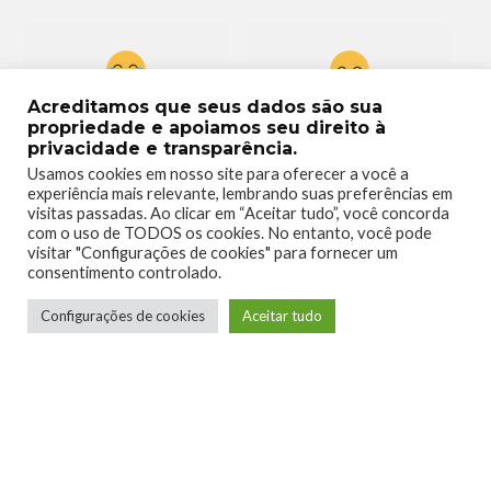
Acreditamos que seus dados são sua
0
0
propriedade e apoiamos seu direito à
privacidade e transparência.
Usamos cookies em nosso site para oferecer a você a
experiência mais relevante, lembrando suas preferências em
visitas passadas. Ao clicar em “Aceitar tudo”, você concorda
com o uso de TODOS os cookies. No entanto, você pode
visitar "Configurações de cookies" para fornecer um
0
0
consentimento controlado.
Configurações de cookies
Aceitar tudo
0