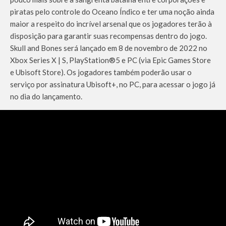
piratas pelo controle do Oceano Índico e ter uma noção ainda
maior a respeito do incrível arsenal que os jogadores terão à
disposição para garantir suas recompensas dentro do jogo.
Skull and Bones será lançado em 8 de novembro de 2022 no
Xbox Series X | S, PlayStation®5 e PC (via Epic Games Store
e Ubisoft Store). Os jogadores também poderão usar o
serviço por assinatura Ubisoft+, no PC, para acessar o jogo já
no dia do lançamento.