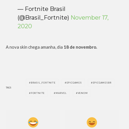
— Fortnite Brasil
(@Brasil_Fortnite)
November 17,
2020
A nova skin chega amanha, dia
18 de novembro.
BRASIL_FORTNITE
EPICGAMES
EPICGAMESBR
TAGS
FORTNITE
MARVEL
VENOM