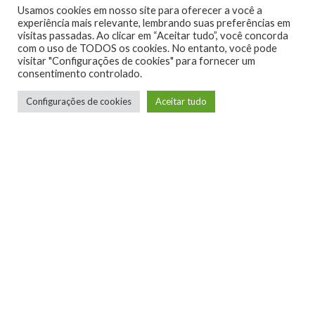
Usamos cookies em nosso site para oferecer a você a
experiência mais relevante, lembrando suas preferências em
visitas passadas. Ao clicar em “Aceitar tudo”, você concorda
com o uso de TODOS os cookies. No entanto, você pode
visitar "Configurações de cookies" para fornecer um
consentimento controlado.
Configurações de cookies
Aceitar tudo
Telmo Camargo
Editor Chefe
Idealizador e editor chefe do Xboxmania, Host
do Gamemania Podcast, Xbox Ambassador,
entusiasta dos jogos de corrida e pai do Miguel,
meu Player 2 favorito!