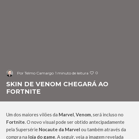
0
Por
Telmo Camargo
1 minuto de leitura
SKIN DE VENOM CHEGARÁ AO
FORTNITE
Um dos maiores vilões da
Marvel
,
Venom
, será incluso no
Fortnite
. O novo visual pode ser obtido antecipadamente
pela Supersérie
Nocaute da Marvel
ou também através da
compra na
loja do game
. A seguir, veja a imagem revelada