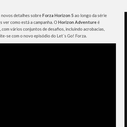
o novos detalhes sobre
Forza Horizon 5
ao longo da série
mos ver como está a campanha. O
Horizon Adventure
é
 com vários conjuntos de desafios, incluindo acrobacias,
eite-se com o novo episódio do Let´s Go! Forza.