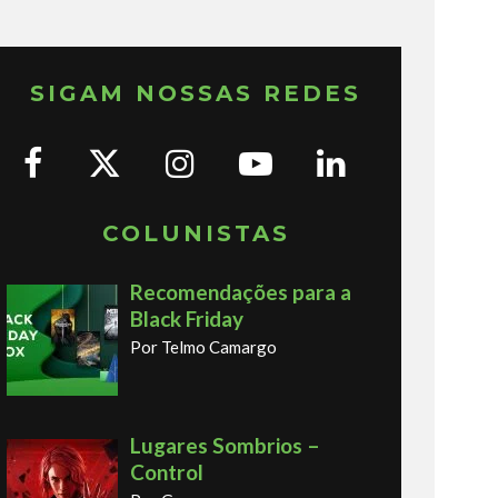
SIGAM NOSSAS REDES
COLUNISTAS
Recomendações para a
Black Friday
Por Telmo Camargo
Lugares Sombrios –
Control