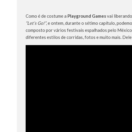
Como é de costume a
Playground Games
vai liberand
“Let’s Go!”
, e ontem, durante o sétimo capítulo, pode
composto por vários festivais espalhados pelo México,
diferentes estilos de corridas, fotos e muito mais. Del