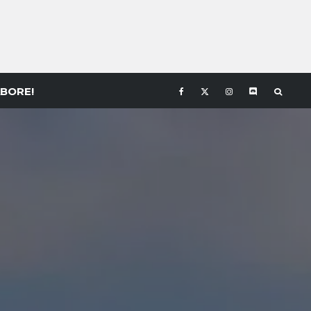
BORE!