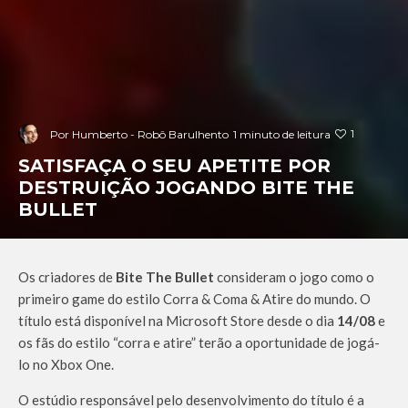
1
Por
Humberto - Robô Barulhento
1 minuto de leitura
SATISFAÇA O SEU APETITE POR
DESTRUIÇÃO JOGANDO BITE THE
BULLET
Os criadores de
Bite The Bullet
consideram o jogo como o
primeiro game do estilo Corra & Coma & Atire do mundo. O
título está disponível na Microsoft Store desde o dia
14/08
e
os fãs do estilo “corra e atire” terão a oportunidade de jogá-
lo no Xbox One.
O estúdio responsável pelo desenvolvimento do título é a