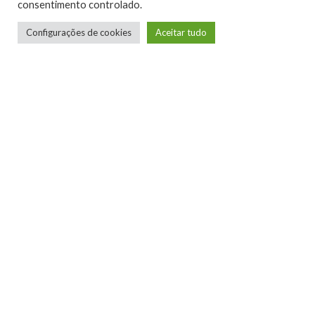
consentimento controlado.
Configurações de cookies
Aceitar tudo
Humberto - Robô Barulhento
Redator
Pai, marido e filho. Apaixonado por games,
livros e quadrinhos. Gamer e Flautista. Um
pouco barulhento.
LEIA MAIS