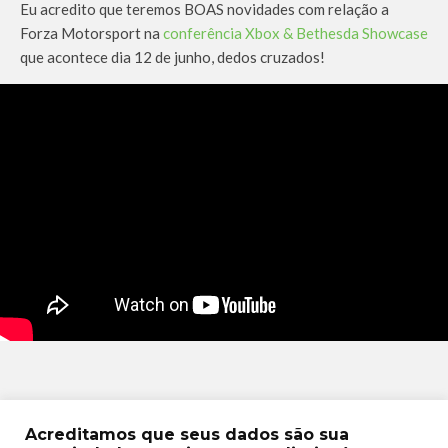
Eu acredito que teremos BOAS novidades com relação a
Forza Motorsport na
conferência Xbox & Bethesda Showcase
que acontece dia 12 de junho, dedos cruzados!
TAGS
FORZAMOTORSPORT
GAMEPASS
TURN10
Acreditamos que seus dados são sua