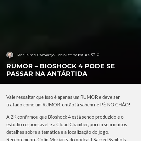
0
Por
Telmo Camargo
1 minuto de leitura
RUMOR – BIOSHOCK 4 PODE SE
PASSAR NA ANTÁRTIDA
Vale ressaltar que isso é apenas um RUMOR e deve ser
tratado como um RUMOR, então já sabem né PÉ NO CHÃO!
A 2K confirmou que Bioshock 4 está sendo produzido e o
estúdio responsável é a Cloud Chamber, porém sem muitos
detalhes sobre a temática e a localização do jogo.
Recentemente Colin Moriarty do podcast Sacred Symbols