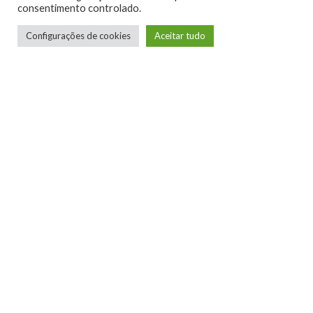
consentimento controlado.
Configurações de cookies
Aceitar tudo
Telmo Camargo
Editor Chefe
Idealizador e editor chefe do Xboxmania, Host
do Gamemania Podcast, Xbox Ambassador,
entusiasta dos jogos de corrida e pai do Miguel,
meu Player 2 favorito!
LEIA MAIS