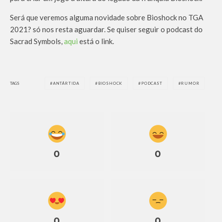
Será que veremos alguma novidade sobre Bioshock no TGA
2021? só nos resta aguardar. Se quiser seguir o podcast do
Sacrad Symbols,
aqui
está o link.
TAGS
ANTÁRTIDA
BIOSHOCK
PODCAST
RUMOR
0
0
0
0