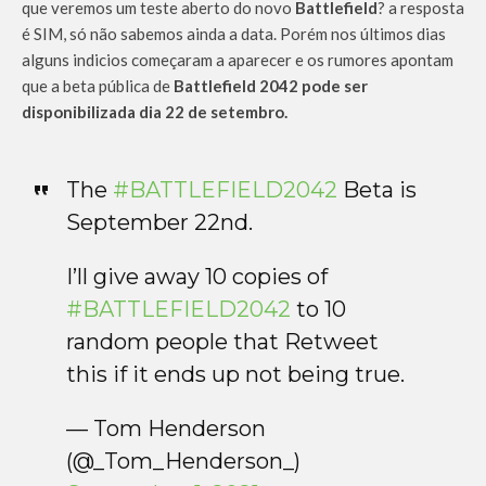
que veremos um teste aberto do novo
Battlefield
? a resposta
é SIM, só não sabemos ainda a data. Porém nos últimos dias
alguns indicios começaram a aparecer e os rumores apontam
que a beta pública de
Battlefield 2042 pode ser
disponibilizada dia 22 de setembro.
The
#BATTLEFIELD2042
Beta is
September 22nd.
I’ll give away 10 copies of
#BATTLEFIELD2042
to 10
random people that Retweet
this if it ends up not being true.
— Tom Henderson
(@_Tom_Henderson_)