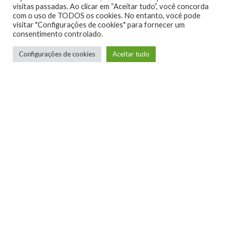
visitas passadas. Ao clicar em “Aceitar tudo”, você concorda
com o uso de TODOS os cookies. No entanto, você pode
visitar "Configurações de cookies" para fornecer um
consentimento controlado.
Configurações de cookies
Aceitar tudo
Telmo Camargo
Editor Chefe
Idealizador e editor chefe do Xboxmania, Host
do Gamemania Podcast, Xbox Ambassador,
entusiasta dos jogos de corrida e pai do Miguel,
meu Player 2 favorito!