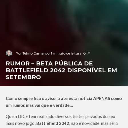
0
Por
Telmo Camargo
1 minuto de leitura
RUMOR – BETA PÚBLICA DE
BATTLEFIELD 2042 DISPONÍVEL EM
SETEMBRO
Como sempre fica o aviso, trate esta notícia APENAS como
um rumor, mas vai que é verdade…
Que a DICE tem realizado diversos testes privados do seu
mais novo jogo,
Battlefield 2042
, não é novidade, mas será