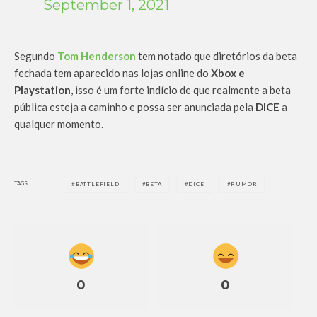
September 1, 2021
Segundo
Tom Henderson
tem notado que diretórios da beta
fechada tem aparecido nas lojas online do
Xbox e
Playstation
, isso é um forte indício de que realmente a beta
pública esteja a caminho e possa ser anunciada pela
DICE
a
qualquer momento.
TAGS
BATTLEFIELD
BETA
DICE
RUMOR
0
0