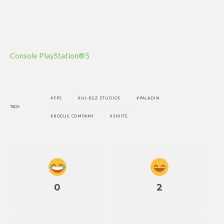
Console PlayStation®5
FPS
HI-REZ STUDIOS
PALADIN
TAGS
ROGUE COMPANY
SMITE
0
2