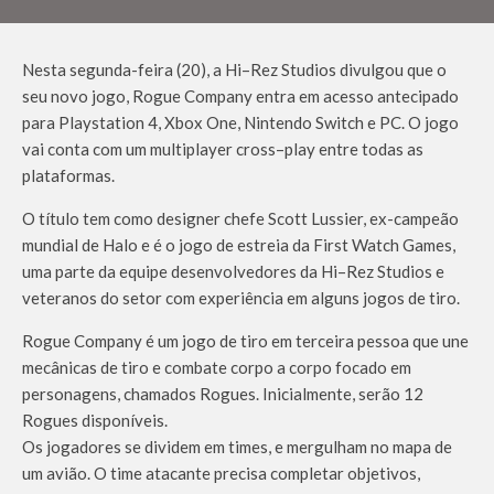
Nesta segunda-feira (20), a
Hi
–
Rez
Studios
divulgou que o
seu novo jogo, Rogue
Company
entra em acesso antecipado
para
Playstation
4, Xbox One, Nintendo Switch e PC. O jogo
vai conta com um
multiplayer
cross
–
play
entre todas as
plataformas.
O título tem como
designer
chefe
Scott
Lussier
, ex-campeão
mundial de Halo e é o jogo de estreia da
First
Watch
Games,
uma parte da equipe desenvolvedores da
Hi
–
Rez
Studios
e
veteranos do setor com experiência em alguns jogos de tiro.
Rogue Company é um jogo de tiro em terceira pessoa que une
mecânicas de tiro e combate corpo a corpo focado em
personagens, chamados Rogues. Inicialmente, serão 12
Rogues disponíveis.
Os jogadores se dividem em
times
, e mergulham no mapa de
um avião. O
time
atacante precisa completar objetivos,