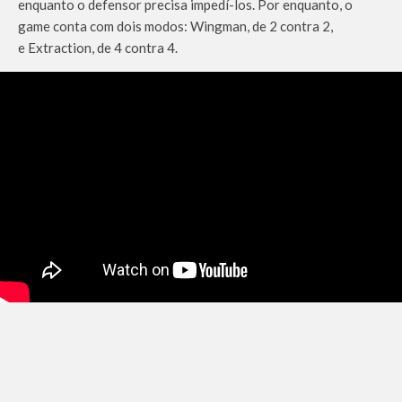
enquanto o defensor precisa
impedí
-los. Por enquanto, o
game conta com dois modos:
Wingman
, de 2 contra 2,
e
Extraction
, de 4 contra 4.