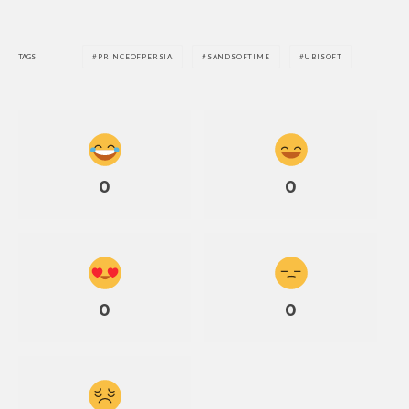
TAGS
PRINCEOFPERSIA
SANDSOFTIME
UBISOFT
0
0
0
0