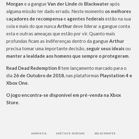
Morgan
e a gangue
Van der Linde
de
Blackwater
após
alguma missão ter dado errado. Neste momento
os melhores
caçadores de recompensa
e
agentes federais
estão na sua
cola e mais do que nunca
Arthur
deve liderar a gangue conta
esta e outras ameaças que estão por vir. Quanto mais
profundas ficam as indiferenças dentro da gangue
Arthur
precisa tomar uma importante decisão,
seguir seus ideais
ou
manter a lealdade aos homens que sempre o protegeram
.
Read Dead Redemption II
tem lançamento marcado para o
dia
26 de Outubro de 2018
, nas plataformas
Playstation 4 e
Xbox One
.
O jogo encontra-se disponível em pré-venda na Xbox
Store.
AMERICA
ARTHUR MORGAN
BLACKWATER