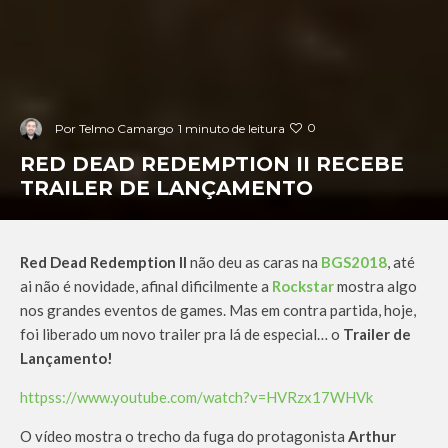
0
Por
Telmo Camargo
1 minuto de leitura
RED DEAD REDEMPTION II RECEBE
TRAILER DE LANÇAMENTO
Red Dead Redemption II
não deu as caras na
BGS2018
, até
ai não é novidade, afinal dificilmente a
Rockstar
mostra algo
nos grandes eventos de games. Mas em contra partida, hoje,
foi liberado um novo trailer pra lá de especial… o
Trailer de
Lançamento!
httpss://www.youtube.com/watch?v=HVRzx17WHVk
O vídeo mostra o trecho da fuga do protagonista
Arthur