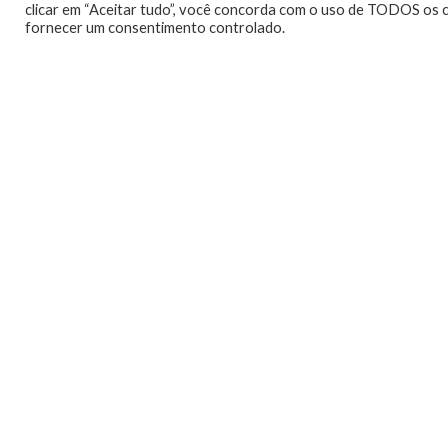
clicar em “Aceitar tudo”, você concorda com o uso de TODOS os c
fornecer um consentimento controlado.
Telmo Camargo
Editor Chefe
Idealizador e editor chefe 
Ambassador, entusiasta dos jo
LEIA MAIS