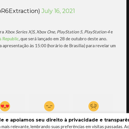
@R6Extraction)
July 16, 2021
ara
Xbox Series X|S, Xbox One, PlayStation 5, PlayStation 4
e
s Republic
, que será lançado em 28 de outubro deste ano.
ma apresentação às 15:00 (horário de Brasília) para revelar um
0
0
0
 e apoiamos seu direito à privacidade e transparên
 mais relevante, lembrando suas preferências em visitas passadas. A