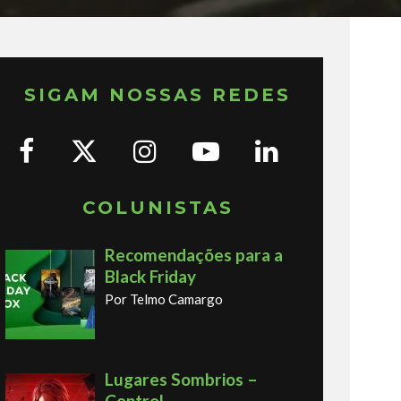
SIGAM NOSSAS REDES
COLUNISTAS
Recomendações para a
Black Friday
Por Telmo Camargo
Lugares Sombrios –
Control