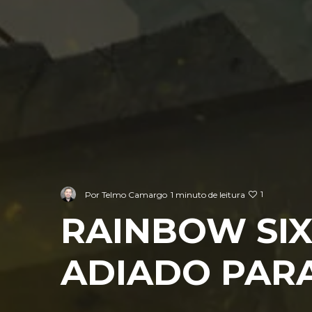
1
Por
Telmo Camargo
1 minuto de leitura
RAINBOW SIX
ADIADO PARA