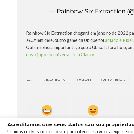
— Rainbow Six Extraction (
Rainbow Six Extraction chegará em janeiro de 2022 p
PC.
Além dele, outro game da Ub que foi
adiado é Rider
Outra notícia importante, é que a Ubisoft fará hoje, u
novo jogo do universo Tom Clancy.
TAGS
R6EXTRACTION
UBISOFT
UBISOFTBRASIL
0
1
Acreditamos que seus dados são sua propriedade
Usamos cookies em nosso site para oferecer a você a experiência