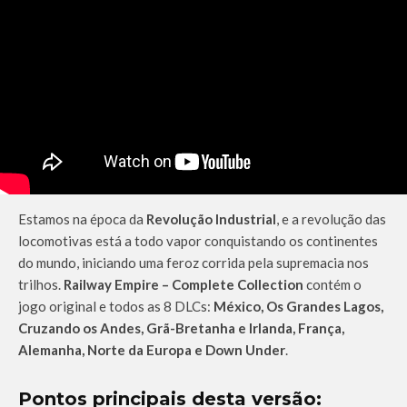
Estamos na época da
Revolução Industrial
, e a revolução das
locomotivas está a todo vapor conquistando os continentes
do mundo, iniciando uma feroz corrida pela supremacia nos
trilhos.
Railway Empire – Complete Collection
contém o
jogo original e todos as 8 DLCs:
México, Os Grandes Lagos,
Cruzando os Andes, Grã-Bretanha e Irlanda, França,
Alemanha, Norte da Europa e Down Under
.
Pontos principais desta versão: