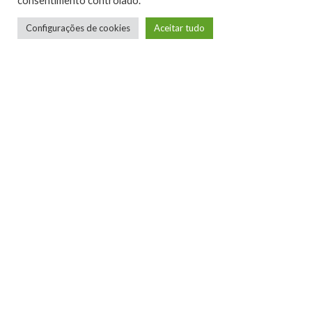
consentimento controlado.
Configurações de cookies
Aceitar tudo
Telmo Camargo
Editor Chefe
Idealizador e editor chefe do Xboxmania, Host
do Gamemania Podcast, Xbox Ambassador,
entusiasta dos jogos de corrida e pai do Miguel,
meu Player 2 favorito!
LEIA MAIS
NINTENDO CONFIRMA