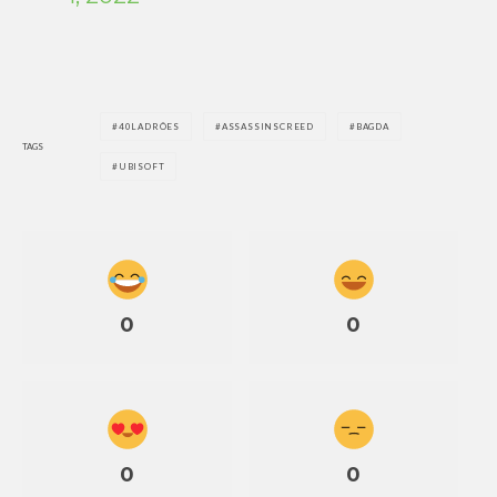
40LADRÕES
ASSASSINSCREED
BAGDA
TAGS
UBISOFT
0
0
0
0