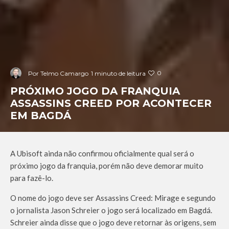
0
Por
Telmo Camargo
1 minuto de leitura
PRÓXIMO JOGO DA FRANQUIA
ASSASSINS CREED POR ACONTECER
EM BAGDÁ
A Ubisoft ainda não confirmou oficialmente qual será o
próximo jogo da franquia, porém não deve demorar muito
para fazê-lo.
O nome do jogo deve ser Assassins Creed: Mirage e segundo
o jornalista Jason Schreier o jogo será localizado em Bagdá.
Schreier ainda disse que o jogo deve retornar às origens, sem