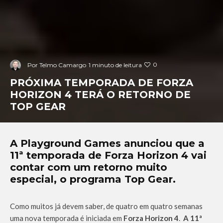
0
Por
Telmo Camargo
1 minuto de leitura
PRÓXIMA TEMPORADA DE FORZA
HORIZON 4 TERÁ O RETORNO DE
TOP GEAR
A Playground Games anunciou que a
11ª temporada de Forza Horizon 4 vai
contar com um retorno muito
especial, o programa Top Gear.
Como muitos já devem saber, de quatro em quatro semanas
uma nova temporada é iniciada em
Forza Horizon 4
.
A 11ª