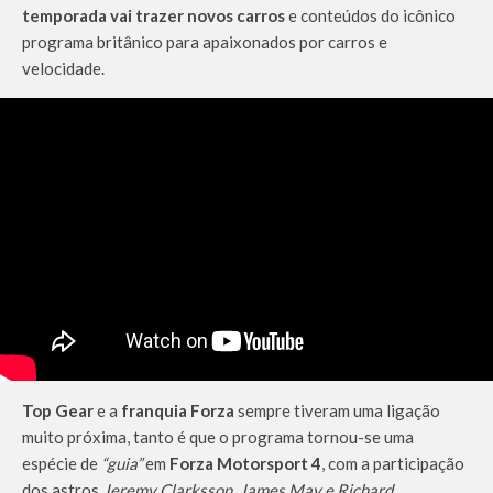
temporada vai trazer novos carros
e conteúdos do icônico
programa britânico para apaixonados por carros e
velocidade.
Top Gear
e a
franquia Forza
sempre tiveram uma ligação
muito próxima, tanto é que o programa tornou-se uma
espécie de
“guia”
em
Forza Motorsport 4
, com a participação
dos astros
Jeremy Clarksson, James May e Richard