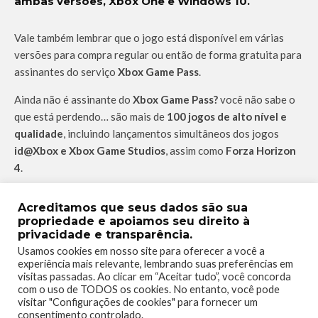
ambas versões, Xbox One e Windows 10.
Vale também lembrar que o jogo está disponível em várias
versões para compra regular ou então de forma gratuita para
assinantes do serviço
Xbox Game Pass
.
Ainda não é assinante do
Xbox Game Pass?
você não sabe o
que está perdendo… são mais de
100 jogos de alto nível e
qualidade
, incluindo lançamentos simultâneos dos jogos
id@Xbox e Xbox Game Studios
, assim como
Forza Horizon
4
.
Aproveite a promoção de lançamento do Xbox Game Pass
Acreditamos que seus dados são sua
Ultimate por apenas R$1,00 no primeiro mês.
propriedade e apoiamos seu direito à
privacidade e transparência.
Usamos cookies em nosso site para oferecer a você a
experiência mais relevante, lembrando suas preferências em
visitas passadas. Ao clicar em “Aceitar tudo”, você concorda
com o uso de TODOS os cookies. No entanto, você pode
visitar "Configurações de cookies" para fornecer um
consentimento controlado.