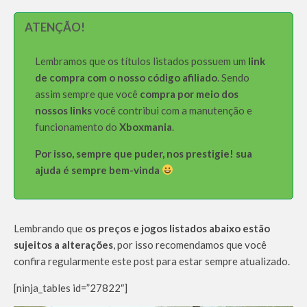
ATENÇÃO!
Lembramos que os títulos listados possuem um
link
de compra com o nosso código afiliado
. Sendo
assim sempre que você
compra por meio dos
nossos links
você contribui com a manutenção e
funcionamento do
Xboxmania
.
Por isso, sempre que puder, nos prestigie! sua
ajuda é sempre bem-vinda
Lembrando que
os preços e jogos listados abaixo estão
sujeitos a alterações
, por isso recomendamos que você
confira regularmente este post para estar sempre atualizado.
[ninja_tables id=”27822″]