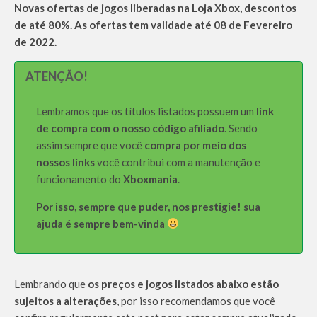
Novas ofertas de jogos liberadas na Loja Xbox, descontos
de até 80%. As ofertas tem validade até 08 de Fevereiro
de 2022.
ATENÇÃO!
Lembramos que os títulos listados possuem um
link
de compra com o nosso código afiliado
. Sendo
assim sempre que você
compra por meio dos
nossos links
você contribui com a manutenção e
funcionamento do
Xboxmania
.
Por isso, sempre que puder, nos prestigie! sua
ajuda é sempre bem-vinda
Lembrando que
os preços e jogos listados abaixo estão
sujeitos a alterações
, por isso recomendamos que você