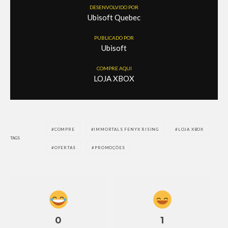
DESENVOLVIDO POR
Ubisoft Quebec
PUBLICADO POR
Ubisoft
COMPRE AQUI
LOJA XBOX
COMPRE
IMMORTALS FENYX RISING
LOJA XBOX
TAGS
OFERTAS
PROMOÇÕES
0
1