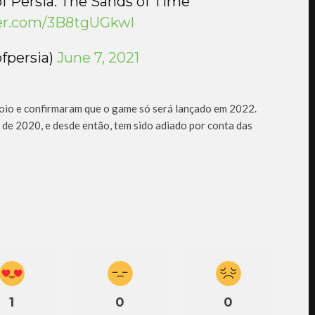
f Persia: The Sands of Time
ter.com/3B8tgUGkwl
fpersia)
June 7, 2021
io e confirmaram que o game só será lançado em 2022.
e 2020, e desde então, tem sido adiado por conta das
1
0
0