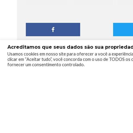
Acreditamos que seus dados são sua propriedade
Usamos cookies em nosso site para oferecer a você a experiência
clicar em “Aceitar tudo”, você concorda com o uso de TODOS os c
fornecer um consentimento controlado.
Humberto - Robô 
Redator
Pai, marido e filho. Apaixonad
Um pouco barulhento.