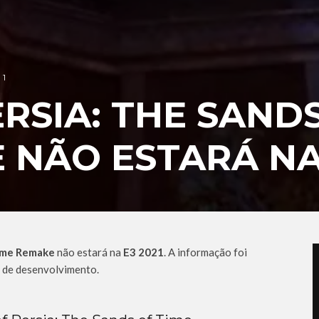
1
ERSIA: THE SAND
 NÃO ESTARÁ NA
Time Remake
não estará na
E3 2021
. A informação foi
e de desenvolvimento.