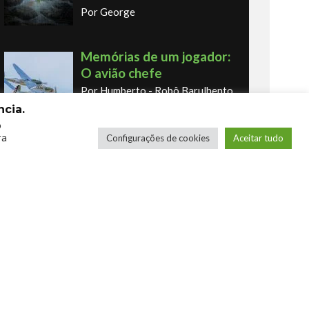
Por George
Memórias de um jogador:
O avião chefe
Por Humberto - Robô Barulhento
cia.
o
ra
Configurações de cookies
Aceitar tudo
Memórias de um jogador:
o primeiro fliperama
Por Humberto - Robô Barulhento
Os novos Retrôs – Xbox
360 & Ps3
Por George