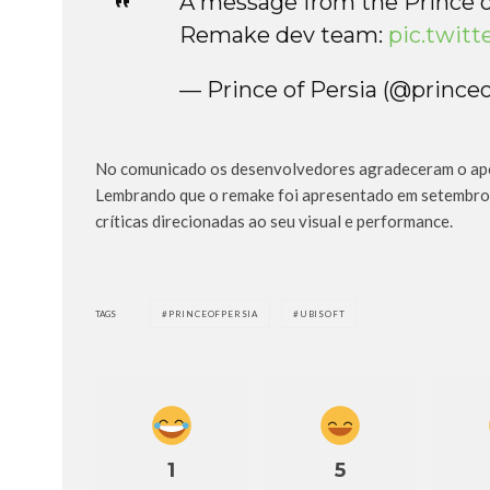
A message from the Prince o
Remake dev team:
pic.twit
— Prince of Persia (@princeo
No comunicado os desenvolvedores agradeceram o apo
Lembrando que o remake foi apresentado em setembro d
críticas direcionadas ao seu visual e performance.
TAGS
PRINCEOFPERSIA
UBISOFT
1
5