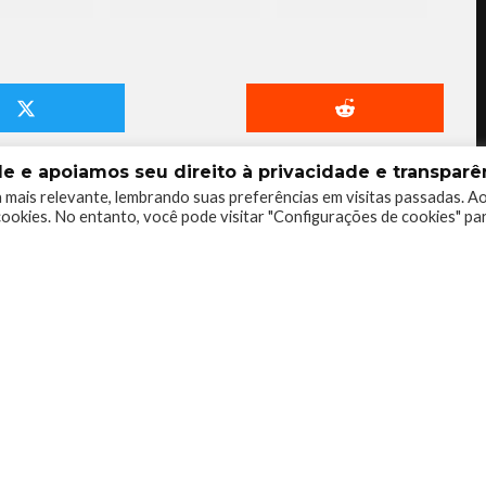
 e apoiamos seu direito à privacidade e transparên
 mais relevante, lembrando suas preferências em visitas passadas. A
ookies. No entanto, você pode visitar "Configurações de cookies" pa
Barulhento
o por games, livros e quadrinhos. Gamer e Flautista.