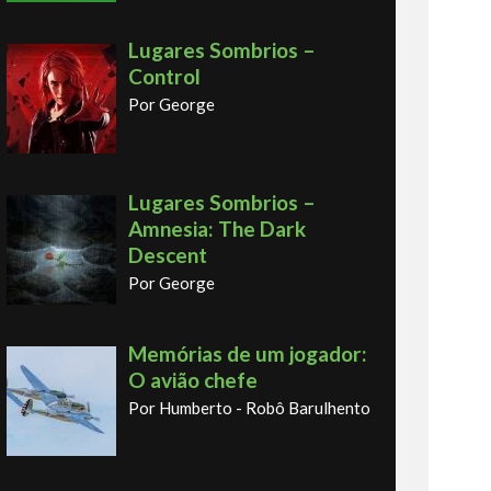
Lugares Sombrios –
Control
Por George
Lugares Sombrios –
Amnesia: The Dark
Descent
Por George
Memórias de um jogador:
O avião chefe
Por Humberto - Robô Barulhento