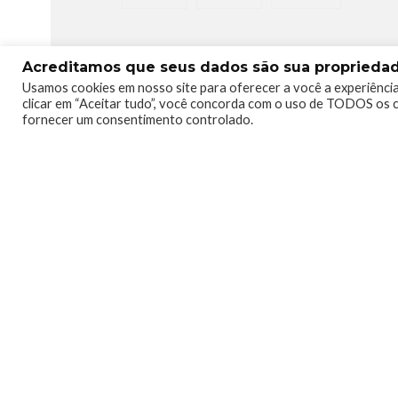
Acreditamos que seus dados são sua propriedade
Usamos cookies em nosso site para oferecer a você a experiência
clicar em “Aceitar tudo”, você concorda com o uso de TODOS os c
fornecer um consentimento controlado.
1
1
Telmo Camargo
Editor Chefe