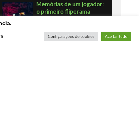
Memórias de um jogador:
o primeiro fliperama
Por Humberto - Robô Barulhento
cia.
o
ra
Configurações de cookies
Aceitar tudo
Os novos Retrôs – Xbox
360 & Ps3
Por George
COMPRE SEUS JOGOS