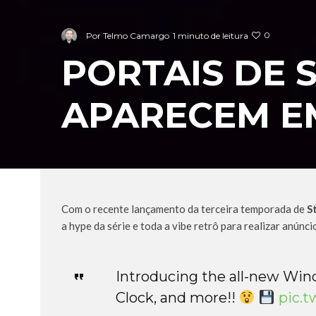
0
Por
Telmo Camargo
1 minuto de leitura
PORTAIS DE 
APARECEM E
Com o recente lançamento da terceira temporada de
S
a hype da série e toda a vibe retrô para realizar anúnc
Introducing the all-new Win
Clock, and more!!
pic.