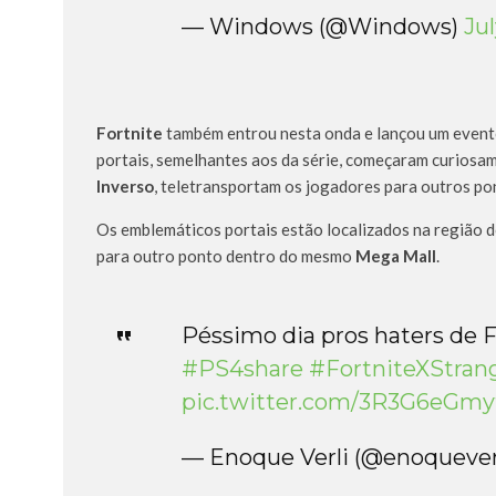
— Windows (@Windows)
Jul
Fortnite
também entrou nesta onda e lançou um even
portais, semelhantes aos da série, começaram curiosa
Inverso
, teletransportam os jogadores para outros po
Os emblemáticos portais estão localizados na região 
para outro ponto dentro do mesmo
Mega Mall
.
Péssimo dia pros haters de F
#PS4share
#FortniteXStran
pic.twitter.com/3R3G6eGmy
— Enoque Verli (@enoquever