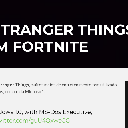
STRANGER THING
M FORTNITE
tranger Things
, muitos meios de entretenimento tem utilizado
ios, como o da
Microsoft
:
dows 1.0, with MS-Dos Executive,
twitter.com/guU4QxwsGG