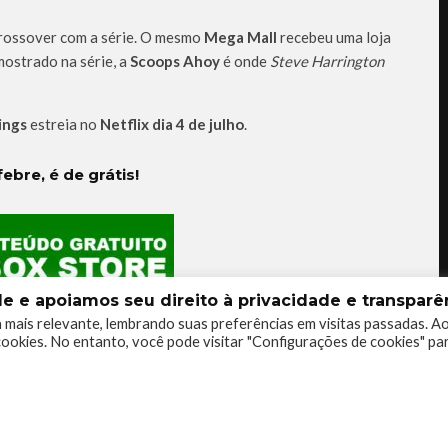
crossover com a série. O mesmo
Mega Mall
recebeu uma loja
ostrado na série, a
Scoops Ahoy
é onde
Steve Harrington
ings
estreia no
Netflix dia 4 de julho
.
ebre, é de grátis!
 e apoiamos seu direito à privacidade e transparên
 mais relevante, lembrando suas preferências em visitas passadas. A
ookies. No entanto, você pode visitar "Configurações de cookies" pa
FLIX
PORTAIS
STRANGER THINGS
TERCEIRA TEMPORADA