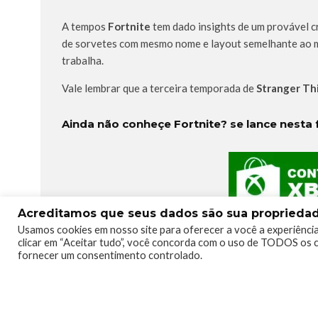
A tempos
Fortnite
tem dado insights de um provável 
de sorvetes com mesmo nome e layout semelhante ao m
trabalha.
Vale lembrar que a terceira temporada de
Stranger Th
Ainda não conheçe Fortnite? se lance nesta f
Acreditamos que seus dados são sua propriedade
Usamos cookies em nosso site para oferecer a você a experiência
clicar em “Aceitar tudo”, você concorda com o uso de TODOS os c
fornecer um consentimento controlado.
TAGS
CROSSOVER
FORTNITE
MEGA MALL
NET