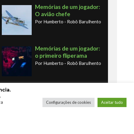
Memórias de um jogador:
O avião chefe
Por Humberto - Robô Barulhento
Memórias de um jogador:
o primeiro fliperama
Por Humberto - Robô Barulhento
Os novos Retrôs – Xbox
cia.
360 & Ps3
o
ra
Configurações de cookies
Aceitar tudo
Por George
COMPRE SEUS JOGOS