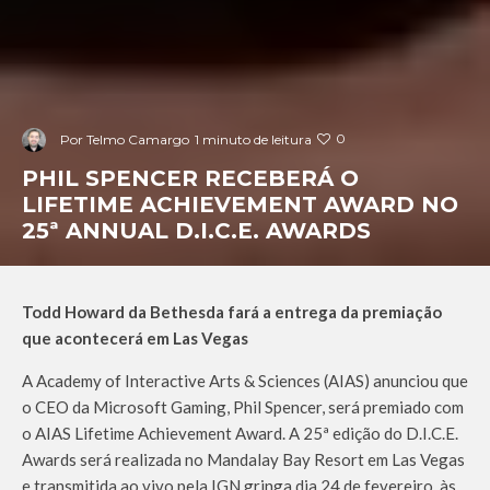
0
Por
Telmo Camargo
1 minuto de leitura
PHIL SPENCER RECEBERÁ O
LIFETIME ACHIEVEMENT AWARD NO
25ª ANNUAL D.I.C.E. AWARDS
Todd Howard da Bethesda fará a entrega da premiação
que acontecerá em Las Vegas
A Academy of Interactive Arts & Sciences (AIAS) anunciou que
o CEO da Microsoft Gaming, Phil Spencer, será premiado com
o AIAS Lifetime Achievement Award. A 25ª edição do D.I.C.E.
Awards será realizada no Mandalay Bay Resort em Las Vegas
e transmitida ao vivo pela IGN gringa dia 24 de fevereiro, às