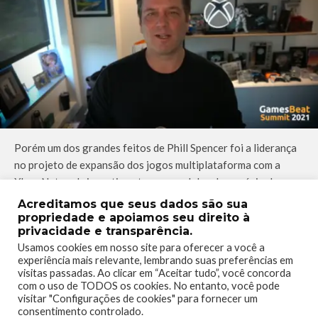
Porém um dos grandes feitos de Phill Spencer foi a liderança
no projeto de expansão dos jogos multiplataforma com a
Xbox Network, investimentos em modelos de negócio de
assinatura como o famoso Xbox Game Pass e a introdução do
Acreditamos que seus dados são sua
Xbox Cloud Gaming.
propriedade e apoiamos seu direito à
privacidade e transparência.
O AIAS Lifetime Achievement Award é dedicado as pessoas
Usamos cookies em nosso site para oferecer a você a
experiência mais relevante, lembrando suas preferências em
cujas realizações abrangem uma ampla gama de disciplinas ao
visitas passadas. Ao clicar em “Aceitar tudo”, você concorda
longo de sua carreira na indústria. Os premiados geralmente
com o uso de TODOS os cookies. No entanto, você pode
são indivíduos que se destacam por sua liderança empresarial.
visitar "Configurações de cookies" para fornecer um
consentimento controlado.
Por meio da sua liderança e ideologia, essas pessoas