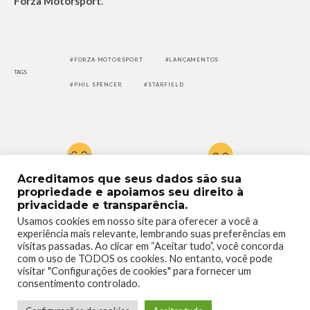
Forza Motorsport
.
FORZA MOTORSPORT
LANÇAMENTOS
TAGS
PHIL SPENCER
STARFIELD
Acreditamos que seus dados são sua
0
0
propriedade e apoiamos seu direito à
privacidade e transparência.
Usamos cookies em nosso site para oferecer a você a
experiência mais relevante, lembrando suas preferências em
visitas passadas. Ao clicar em “Aceitar tudo”, você concorda
com o uso de TODOS os cookies. No entanto, você pode
visitar "Configurações de cookies" para fornecer um
2
0
consentimento controlado.