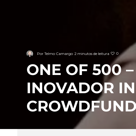
0
Por
Telmo Camargo
2 minutos de leitura
ONE OF 500 
INOVADOR IN
CROWDFUNDI