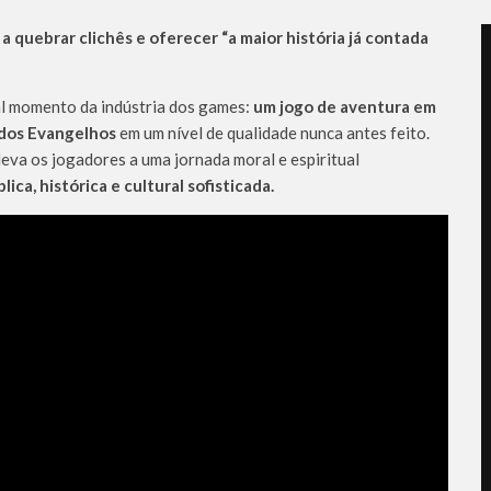
 quebrar clichês e oferecer “a maior história já contada
l momento da indústria dos games:
um jogo de aventura em
a dos Evangelhos
em um nível de qualidade nunca antes feito.
eva os jogadores a uma jornada moral e espiritual
blica, histórica e cultural sofisticada.