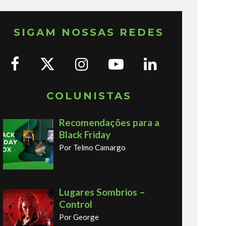
SIGAM NOSSAS REDES
COLUNISTAS
Recomendações para a
Black Friday
Por Telmo Camargo
Lugares Sombrios –
Control
Por George