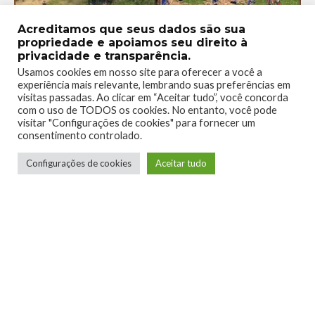
Acreditamos que seus dados são sua
propriedade e apoiamos seu direito à
privacidade e transparência.
Age of Empires II (1999) – explorando os conflitos da Era
Usamos cookies em nosso site para oferecer a você a
dos Reis
experiência mais relevante, lembrando suas preferências em
visitas passadas. Ao clicar em “Aceitar tudo”, você concorda
Age os Empires II : The Age of Kings foi lançado com a série
com o uso de TODOS os cookies. No entanto, você pode
já consolidada como um dos gigantes do RTS, e conseguiu
visitar "Configurações de cookies" para fornecer um
consentimento controlado.
atender às expectativas dos fãs: três meses após o
lançamento já havia vendido cerca de 2 milhões de copias (que
Configurações de cookies
Aceitar tudo
para a época representava um número invejável) além de
figurar entre os jogos mais vendidos de 1999 e em várias
listas de Top 20 nos anos seguintes. Desta vez, a temática da
série girou em torno do período medieval – apresentando
combates épicos entre Persas, Ingleses, Bizantinos, entre
várias outra civilizações que surgiram e caíram neste período
histórico. Recebeu em 2000 a expansão The Conquerors,
aicionando novas civilizações como Espanha, Astecas e
Maias.