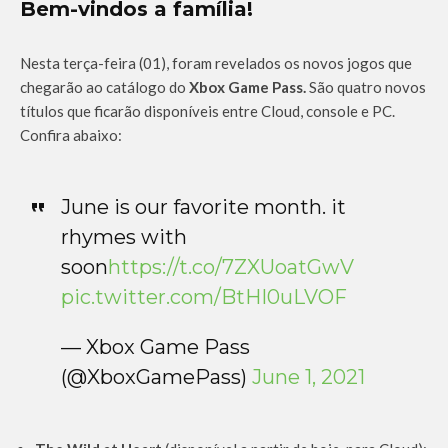
Bem-vindos a família!
Nesta terça-feira (01), foram revelados os novos jogos que
chegarão ao catálogo do
Xbox Game Pass.
São quatro novos
títulos que ficarão disponíveis entre Cloud, console e PC.
Confira abaixo:
June is our favorite month. it
rhymes with
soon
https://t.co/7ZXUoatGwV
pic.twitter.com/BtHI0uLVOF
— Xbox Game Pass
(@XboxGamePass)
June 1, 2021