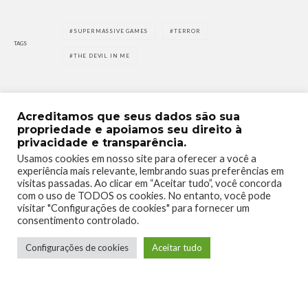
SUPERMASSIVE GAMES
TERROR
TAGS
THE DEVIL IN ME
Acreditamos que seus dados são sua
propriedade e apoiamos seu direito à
privacidade e transparência.
0
0
Usamos cookies em nosso site para oferecer a você a
experiência mais relevante, lembrando suas preferências em
visitas passadas. Ao clicar em “Aceitar tudo”, você concorda
com o uso de TODOS os cookies. No entanto, você pode
visitar "Configurações de cookies" para fornecer um
consentimento controlado.
0
0
Configurações de cookies
Aceitar tudo