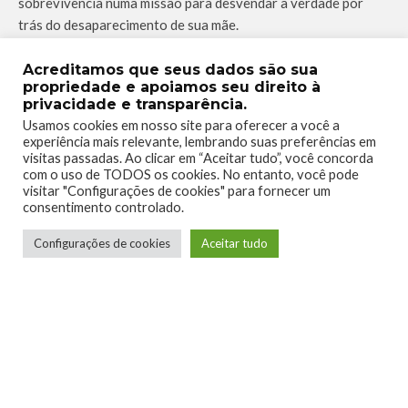
sobrevivência numa missão para desvendar a verdade por
trás do desaparecimento de sua mãe.
Vale lembrar que a promoção de dois meses do
Xbox Game
Acreditamos que seus dados são sua
Pass
por
R$2,00
ainda está valendo. Nela você compra 1 mês
propriedade e apoiamos seu direito à
privacidade e transparência.
de
Xbox Game Pass
por
R$2,00
e ganha o primeiro mês
Usamos cookies em nosso site para oferecer a você a
grátis. Se você ainda não é assinante esta é a sua
experiência mais relevante, lembrando suas preferências em
oportunidade, são mais de
100 jogos a sua disposição por
visitas passadas. Ao clicar em “Aceitar tudo”, você concorda
apenas R$2,00
.
com o uso de TODOS os cookies. No entanto, você pode
visitar "Configurações de cookies" para fornecer um
Comprando através dos nossos links você ajuda a manter o
consentimento controlado.
Xbox Mania no ar, contamos com a sua colaboração!
Configurações de cookies
Aceitar tudo
ALIEN ISOLATION
BATMAN
EPIC MICKEY 2