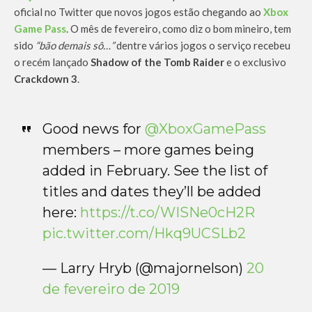
oficial no Twitter que novos jogos estão chegando ao
Xbox
Game Pass
. O mês de fevereiro, como diz o bom mineiro, tem
sido
“bão demais sô…”
dentre vários jogos o serviço recebeu
o recém lançado
Shadow of the Tomb Raider
e o exclusivo
Crackdown 3
.
Good news for
@XboxGamePass
members – more games being
added in February. See the list of
titles and dates they’ll be added
here:
https://t.co/WISNe0cH2R
pic.twitter.com/Hkq9UCSLb2
— Larry Hryb (@majornelson)
20
de fevereiro de 2019